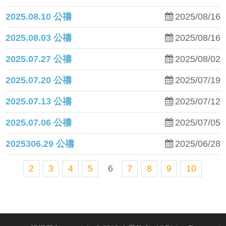
2025.08.10 公禱
2025/08/16
2025.08.03 公禱
2025/08/16
2025.07.27 公禱
2025/08/02
2025.07.20 公禱
2025/07/19
2025.07.13 公禱
2025/07/12
2025.07.06 公禱
2025/07/05
2025306.29 公禱
2025/06/28
2
3
4
5
6
7
8
9
10